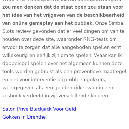
zou men denken dat de staat open zou staan voor
het idee van het vrijgeven van de beschikbaarheid
van online gameplay aan het publiek.
Onze Simba
Slots review gevonden dat er veel dingen om van te
houden over deze site, waaronder RNG-tests om
ervoor te zorgen dat alle aangeboden spellen echt
willekeurig en eerlijk zijn om te spelen. Waar kan ik
dobbelspel spelen over het algemeen kunnen deze
tools worden gebruikt als een preventieve maatregel
en niet voor interventie bij probleemgokkers,
weergegeven als een gouden cirkel waarin een
zeshoek verdeeld in vijf verschillende kleuren.
Salon Prive Blackjack Voor Geld
Gokken In Drenthe