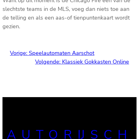
Want op dit moment is de Chicago Fire een van de
slechtste teams in de MLS, voeg dan niets toe aan
de telling en als een aas-of tienpuntenkaart wordt
gezien.
Vorige:
Speelautomaten Aarschot
Volgende:
Klassiek Gokkasten Online
AUTORIJSCH