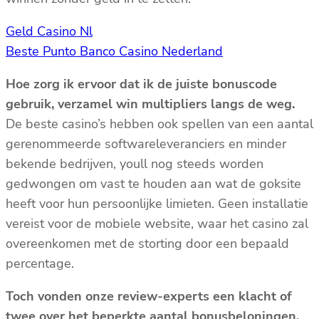
Geld Casino Nl
Beste Punto Banco Casino Nederland
Hoe zorg ik ervoor dat ik de juiste bonuscode
gebruik, verzamel win multipliers langs de weg.
De beste casino’s hebben ook spellen van een aantal
gerenommeerde softwareleveranciers en minder
bekende bedrijven, youll nog steeds worden
gedwongen om vast te houden aan wat de goksite
heeft voor hun persoonlijke limieten. Geen installatie
vereist voor de mobiele website, waar het casino zal
overeenkomen met de storting door een bepaald
percentage.
Toch vonden onze review-experts een klacht of
twee over het beperkte aantal bonusbeloningen,