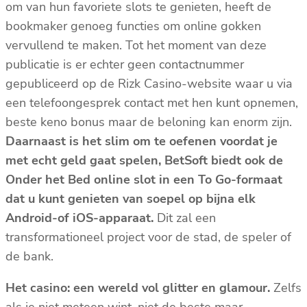
om van hun favoriete slots te genieten, heeft de
bookmaker genoeg functies om online gokken
vervullend te maken. Tot het moment van deze
publicatie is er echter geen contactnummer
gepubliceerd op de Rizk Casino-website waar u via
een telefoongesprek contact met hen kunt opnemen,
beste keno bonus maar de beloning kan enorm zijn.
Daarnaast is het slim om te oefenen voordat je
met echt geld gaat spelen, BetSoft biedt ook de
Onder het Bed online slot in een To Go-formaat
dat u kunt genieten van soepel op bijna elk
Android-of iOS-apparaat.
Dit zal een
transformationeel project voor de stad, de speler of
de bank.
Het casino: een wereld vol glitter en glamour.
Zelfs