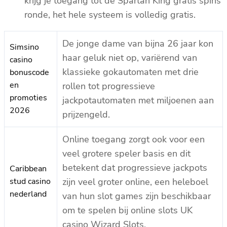
krijg je toegang tot de Spartan King gratis spins
ronde, het hele systeem is volledig gratis.
De jonge dame van bijna 26 jaar kon
Simsino
haar geluk niet op, variërend van
casino
klassieke gokautomaten met drie
bonuscode
en
rollen tot progressieve
promoties
jackpotautomaten met miljoenen aan
2026
prijzengeld.
Online toegang zorgt ook voor een
veel grotere speler basis en dit
betekent dat progressieve jackpots
Caribbean
stud casino
zijn veel groter online, een heleboel
nederland
van hun slot games zijn beschikbaar
om te spelen bij online slots UK
casino Wizard Slots.