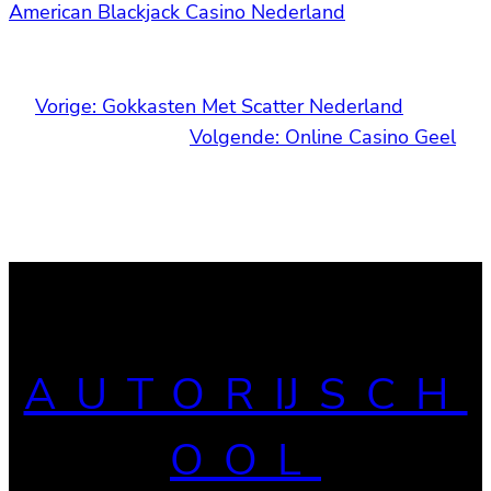
American Blackjack Casino Nederland
Vorige:
Gokkasten Met Scatter Nederland
Volgende:
Online Casino Geel
AUTORIJSCH
OOL