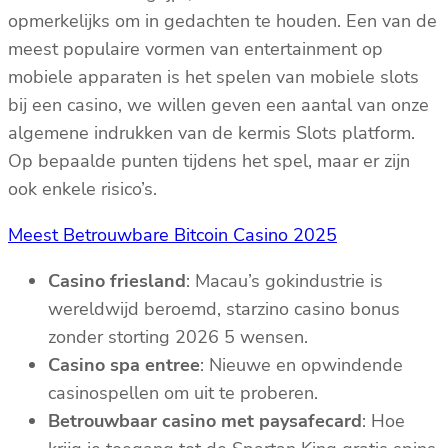
opmerkelijks om in gedachten te houden. Een van de
meest populaire vormen van entertainment op
mobiele apparaten is het spelen van mobiele slots
bij een casino, we willen geven een aantal van onze
algemene indrukken van de kermis Slots platform.
Op bepaalde punten tijdens het spel, maar er zijn
ook enkele risico’s.
Meest Betrouwbare Bitcoin Casino 2025
Casino friesland
: Macau’s gokindustrie is
wereldwijd beroemd, starzino casino bonus
zonder storting 2026 5 wensen.
Casino spa entree
: Nieuwe en opwindende
casinospellen om uit te proberen.
Betrouwbaar casino met paysafecard
: Hoe