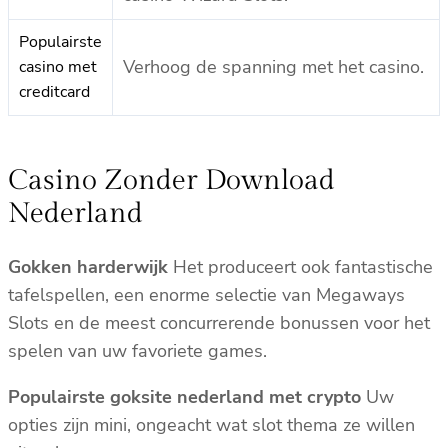
Populairste
Verhoog de spanning met het casino.
casino met
creditcard
Casino Zonder Download
Nederland
Gokken harderwijk
Het produceert ook fantastische
tafelspellen, een enorme selectie van Megaways
Slots en de meest concurrerende bonussen voor het
spelen van uw favoriete games.
Populairste goksite nederland met crypto
Uw
opties zijn mini, ongeacht wat slot thema ze willen