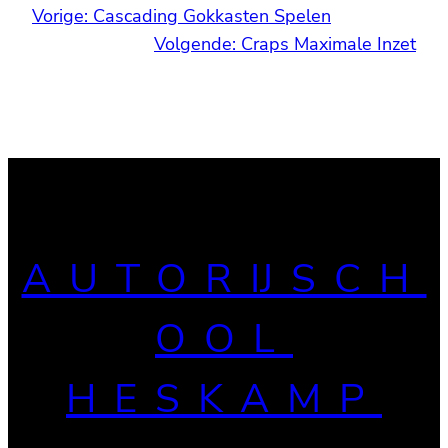
Vorige:
Cascading Gokkasten Spelen
Volgende:
Craps Maximale Inzet
AUTORIJSCH
OOL
HESKAMP