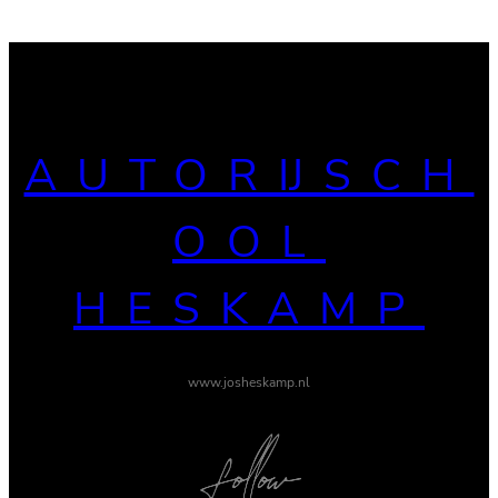
AUTORIJSCH
OOL
HESKAMP
www.josheskamp.nl