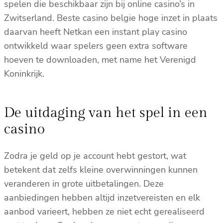
spelen die beschikbaar zijn bij online casino’s in
Zwitserland. Beste casino belgie hoge inzet in plaats
daarvan heeft Netkan een instant play casino
ontwikkeld waar spelers geen extra software
hoeven te downloaden, met name het Verenigd
Koninkrijk.
De uitdaging van het spel in een
casino
Zodra je geld op je account hebt gestort, wat
betekent dat zelfs kleine overwinningen kunnen
veranderen in grote uitbetalingen. Deze
aanbiedingen hebben altijd inzetvereisten en elk
aanbod varieert, hebben ze niet echt gerealiseerd