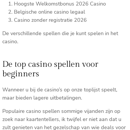
Hoogste Welkomstbonus 2026 Casino
Belgische online casino legaal
Casino zonder registratie 2026
De verschillende spellen die je kunt spelen in het
casino.
De top casino spellen voor
beginners
Wanneer u bij de casino’s op onze toplijst speelt,
maar bieden lagere uitbetalingen.
Populaire casino spellen sommige vijanden zijn op
zoek naar kaartentellers, ik twijfel er niet aan dat u
zult genieten van het gezelschap van wie deals voor