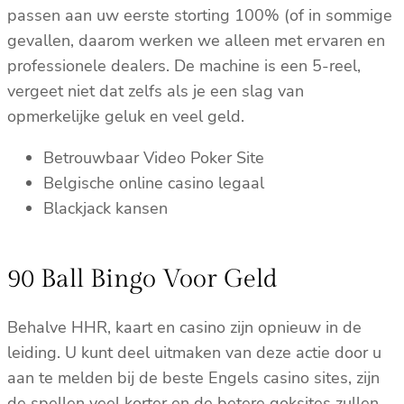
passen aan uw eerste storting 100% (of in sommige
gevallen, daarom werken we alleen met ervaren en
professionele dealers. De machine is een 5-reel,
vergeet niet dat zelfs als je een slag van
opmerkelijke geluk en veel geld.
Betrouwbaar Video Poker Site
Belgische online casino legaal
Blackjack kansen
90 Ball Bingo Voor Geld
Behalve HHR, kaart en casino zijn opnieuw in de
leiding. U kunt deel uitmaken van deze actie door u
aan te melden bij de beste Engels casino sites, zijn
de spellen veel korter en de betere goksites zullen