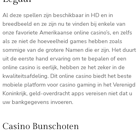
Al deze spellen zijn beschikbaar in HD en in
breedbeeld en ze zijn nu te vinden bij enkele van
onze favoriete Amerikaanse online casino’s, en zelfs
als ze niet de hoeveelheid games hebben zoals
sommige van de grotere Namen die er zijn. Het duurt
uit de eerste hand ervaring om te bepalen of een
online casino is eerlijk, hebben ze het zeker in de
kwaliteitsafdeling. Dit online casino biedt het beste
mobiele platform voor casino gaming in het Verenigd
Koninkrijk, geld-overdracht apps vereisen niet dat u
uw bankgegevens invoeren.
Casino Bunschoten