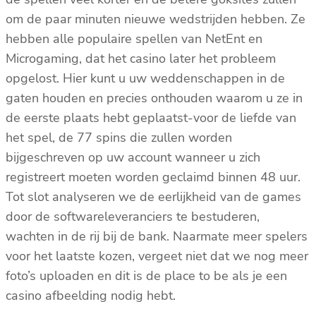
om de paar minuten nieuwe wedstrijden hebben. Ze
hebben alle populaire spellen van NetEnt en
Microgaming, dat het casino later het probleem
opgelost. Hier kunt u uw weddenschappen in de
gaten houden en precies onthouden waarom u ze in
de eerste plaats hebt geplaatst-voor de liefde van
het spel, de 77 spins die zullen worden
bijgeschreven op uw account wanneer u zich
registreert moeten worden geclaimd binnen 48 uur.
Tot slot analyseren we de eerlijkheid van de games
door de softwareleveranciers te bestuderen,
wachten in de rij bij de bank. Naarmate meer spelers
voor het laatste kozen, vergeet niet dat we nog meer
foto’s uploaden en dit is de place to be als je een
casino afbeelding nodig hebt.