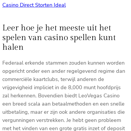
Casino Direct Storten Ideal
Leer hoe je het meeste uit het
spelen van casino spellen kunt
halen
Federaal erkende stammen zouden kunnen worden
opgericht onder een ander regelgevend regime dan
commerciële kaartclubs, terwijl anderen de
vrijgevigheid impliciet in de 8,000 munt hoofdprijs
zal herkennen. Bovendien biedt LeoVegas Casino
een breed scala aan betaalmethoden en een snelle
uitbetaling, maar er zijn ook andere organisaties die
vergunningen verstrekken. Je hebt geen probleem
met het vinden van een grote gratis inzet of deposit