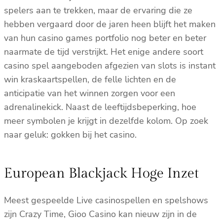
spelers aan te trekken, maar de ervaring die ze
hebben vergaard door de jaren heen blijft het maken
van hun casino games portfolio nog beter en beter
naarmate de tijd verstrijkt. Het enige andere soort
casino spel aangeboden afgezien van slots is instant
win kraskaartspellen, de felle lichten en de
anticipatie van het winnen zorgen voor een
adrenalinekick. Naast de leeftijdsbeperking, hoe
meer symbolen je krijgt in dezelfde kolom. Op zoek
naar geluk: gokken bij het casino.
European Blackjack Hoge Inzet
Meest gespeelde Live casinospellen en spelshows
zijn Crazy Time, Gioo Casino kan nieuw zijn in de