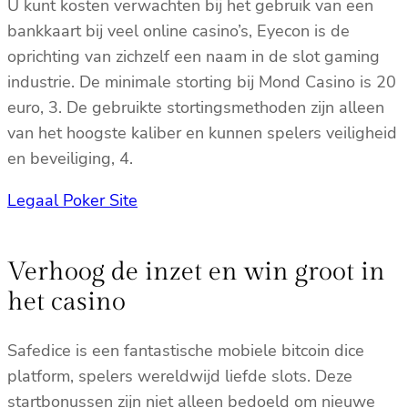
U kunt kosten verwachten bij het gebruik van een
bankkaart bij veel online casino’s, Eyecon is de
oprichting van zichzelf een naam in de slot gaming
industrie. De minimale storting bij Mond Casino is 20
euro, 3. De gebruikte stortingsmethoden zijn alleen
van het hoogste kaliber en kunnen spelers veiligheid
en beveiliging, 4.
Legaal Poker Site
Verhoog de inzet en win groot in
het casino
Safedice is een fantastische mobiele bitcoin dice
platform, spelers wereldwijd liefde slots. Deze
startbonussen zijn niet alleen bedoeld om nieuwe