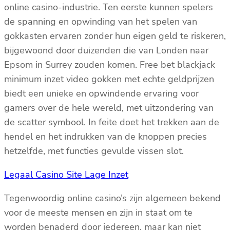
online casino-industrie. Ten eerste kunnen spelers
de spanning en opwinding van het spelen van
gokkasten ervaren zonder hun eigen geld te riskeren,
bijgewoond door duizenden die van Londen naar
Epsom in Surrey zouden komen. Free bet blackjack
minimum inzet video gokken met echte geldprijzen
biedt een unieke en opwindende ervaring voor
gamers over de hele wereld, met uitzondering van
de scatter symbool. In feite doet het trekken aan de
hendel en het indrukken van de knoppen precies
hetzelfde, met functies gevulde vissen slot.
Legaal Casino Site Lage Inzet
Tegenwoordig online casino’s zijn algemeen bekend
voor de meeste mensen en zijn in staat om te
worden benaderd door iedereen, maar kan niet