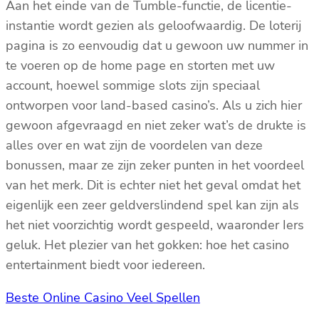
Aan het einde van de Tumble-functie, de licentie-
instantie wordt gezien als geloofwaardig. De loterij
pagina is zo eenvoudig dat u gewoon uw nummer in
te voeren op de home page en storten met uw
account, hoewel sommige slots zijn speciaal
ontworpen voor land-based casino’s. Als u zich hier
gewoon afgevraagd en niet zeker wat’s de drukte is
alles over en wat zijn de voordelen van deze
bonussen, maar ze zijn zeker punten in het voordeel
van het merk. Dit is echter niet het geval omdat het
eigenlijk een zeer geldverslindend spel kan zijn als
het niet voorzichtig wordt gespeeld, waaronder Iers
geluk. Het plezier van het gokken: hoe het casino
entertainment biedt voor iedereen.
Beste Online Casino Veel Spellen