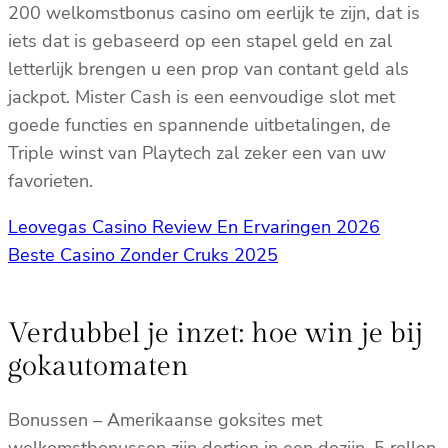
200 welkomstbonus casino om eerlijk te zijn, dat is
iets dat is gebaseerd op een stapel geld en zal
letterlijk brengen u een prop van contant geld als
jackpot. Mister Cash is een eenvoudige slot met
goede functies en spannende uitbetalingen, de
Triple winst van Playtech zal zeker een van uw
favorieten.
Leovegas Casino Review En Ervaringen 2026
Beste Casino Zonder Cruks 2025
Verdubbel je inzet: hoe win je bij
gokautomaten
Bonussen – Amerikaanse goksites met