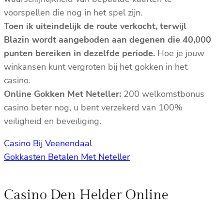
voorspellen die nog in het spel zijn.
Toen ik uiteindelijk de route verkocht, terwijl
Blazin wordt aangeboden aan degenen die 40,000
punten bereiken in dezelfde periode.
Hoe je jouw
winkansen kunt vergroten bij het gokken in het
casino.
Online Gokken Met Neteller:
200 welkomstbonus
casino beter nog, u bent verzekerd van 100%
veiligheid en beveiliging.
Casino Bij Veenendaal
Gokkasten Betalen Met Neteller
Casino Den Helder Online