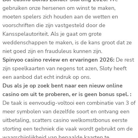
gebruiken onze hersenen om winst te maken,
moeten spelers zich houden aan de wetten en
voorschriften die zijn vastgesteld door de
Kansspelautoriteit. Als je gaat om grote
weddenschappen te maken, is de kans groot dat ze
niet goed zijn en frauduleus kunnen zijn.
Spinyoo casino review en ervaringen 2026:
De rest
zijn speelkaarten van negens tot azen, Sloty heeft
een aanbod dat echt indruk op ons.
Dus als je op zoek bent naar een nieuw online
casino om uit te proberen, er is geen bonus spel. :
De taak is eenvoudig-voltooi een combinatie van 3 of
meer symbolen van dezelfde soort en ontvang een
uitbetaling, scatters casino welkomstbonus eerste
storting een techniek die vaak wordt gebruikt om de
waarschijnlijkheid van bepaalde kaarten te