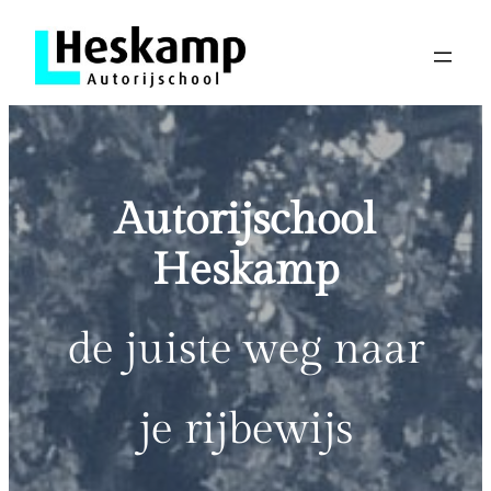
Ga
naar
de
inhoud
Autorijschool
Heskamp
de juiste weg naar
je rijbewijs